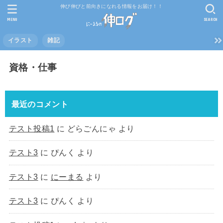
伸び伸びと前向きになれる情報をお届け！！
MENU
SEARCH
イラスト
雑記
資格・仕事
最近のコメント
テスト投稿1
に
どらごんにゃ
より
テスト3
に
ぴんく
より
テスト3
に
にーまる
より
テスト3
に
ぴんく
より